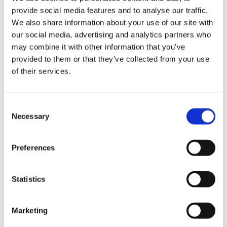
provide social media features and to analyse our traffic.
We also share information about your use of our site with
our social media, advertising and analytics partners who
Elimine los duplicados para facilitar el trabajo
may combine it with other information that you’ve
de sus agentes
provided to them or that they’ve collected from your use
of their services.
Personalice su comprobación duplicada
Si se localizan duplicados, Adversus eliminará
los menos favorables en función de su estado
Consent
Necessary
Selection
Preferences
Statistics
Marketing
¿Listo para tener conversaciones de