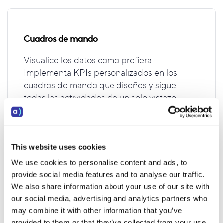
Cuadros de mando
Visualice los datos como prefiera.
Implementa KPIs personalizados en los
cuadros de mando que diseñes y sigue
todas las actividades de un solo vistazo.
Leer más
This website uses cookies
We use cookies to personalise content and ads, to
provide social media features and to analyse our traffic.
Seguro de calidad
We also share information about your use of our site with
our social media, advertising and analytics partners who
Revise sistemáticamente sus leads uno por
may combine it with other information that you’ve
uno. Aprueba o rechaza cada uno de los
provided to them or that they’ve collected from your use