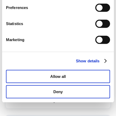
Preferences
Statistics
Marketing
Show details
Christian Mosekjær Lund
Allow all
RevOps Systems Engineer
Deny
cml@adversus.io