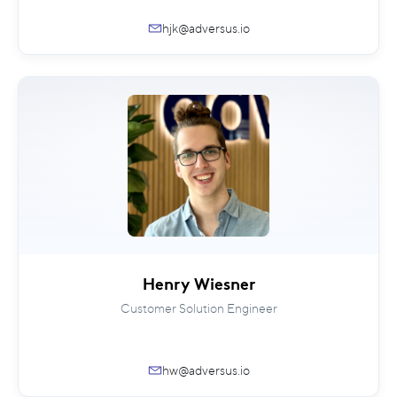
hjk@adversus.io
Henry Wiesner
Customer Solution Engineer
hw@adversus.io