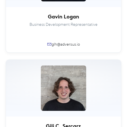
Gavin Logan
Business Development Representative
glh@adversus.io
Gili C. Sercarz