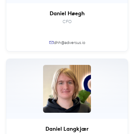
Daniel Høegh
CFO
dhh@adversus.io
Daniel Langkjær