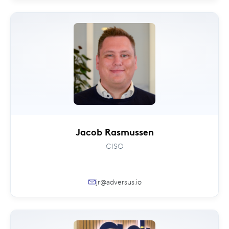
Jacob Rasmussen
CISO
jr@adversus.io