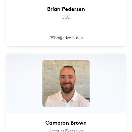
Brian Pedersen
CSO
bp@adversus.io
Cameron Brown
Account Executive