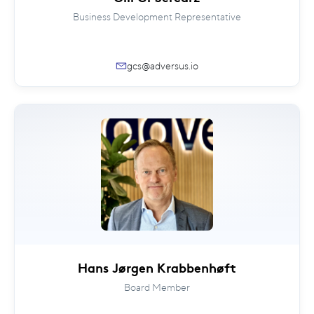
Business Development Representative
gcs@adversus.io
Hans Jørgen Krabbenhøft
Board Member