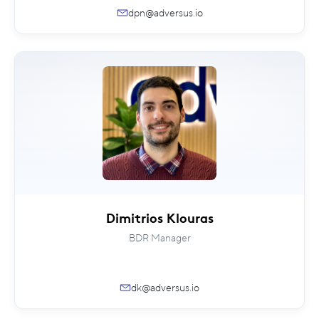
dpn@adversus.io
Dimitrios Klouras
BDR Manager
dk@adversus.io