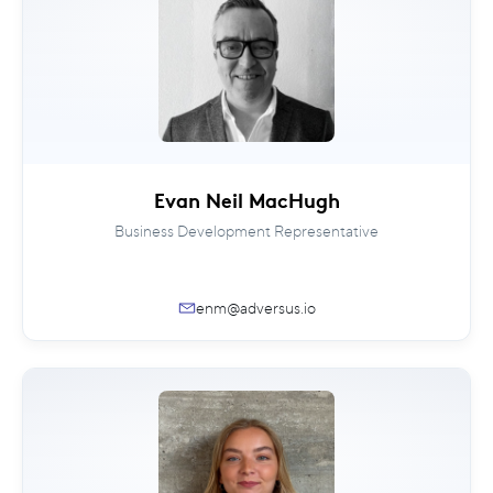
Evan Neil MacHugh
Business Development Representative
enm@adversus.io