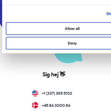
Virksomhed
Hjælp
Sh
Om os
Hjælpecenter
Trust & Compliance
Kontakt
Allow all
Vilkår & Betingelser
Deny
Sig hej 👋
+1 (337) 385 5102
+45 86 3000 86