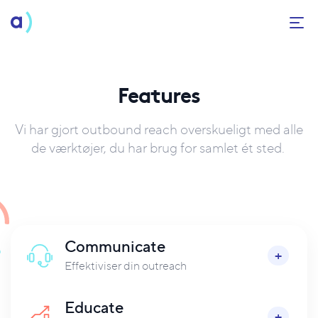
Features
Vi har gjort outbound reach overskueligt med alle
de værktøjer, du har brug for samlet ét sted.
Communicate
Effektiviser din outreach
Educate