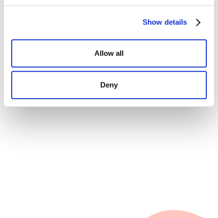
Coach og giv feedback på
Show details
samtaler. Brug hviske-funktionen
til at tale med agenter før, under
Allow all
og efter et opkald.
Deny