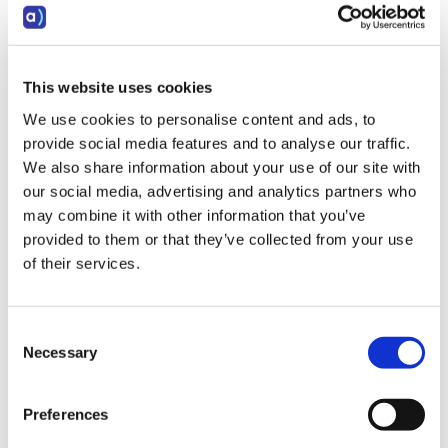
que consta de muchos empleados."
This website uses cookies
We use cookies to personalise content and ads, to
provide social media features and to analyse our traffic.
We also share information about your use of our site with
our social media, advertising and analytics partners who
may combine it with other information that you’ve
provided to them or that they’ve collected from your use
of their services.
Cuando Baris Karakurt no está ocupado siguiendo el
trabajo de sus agentes, el módulo de informes es
Consent
utilizado con diligencia para hacer un seguimiento
Necessary
Selection
del rendimiento del departamento, tanto de los
empleados individuales como de todo el
Preferences
departamento: