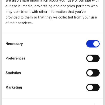
We also share information about your use of our site with
rechazados
our social media, advertising and analytics partners who
may combine it with other information that you’ve
Decida qué acciones quiere llevar a cabo
provided to them or that they’ve collected from your use
of their services.
Reenvíe sus leads a un flujo automatizado
Consent
Necessary
Selection
Preferences
Statistics
¿Listo para tener conversaciones de
mayor impacto?
Marketing
En marcha y funcionando en sólo unos minutos!