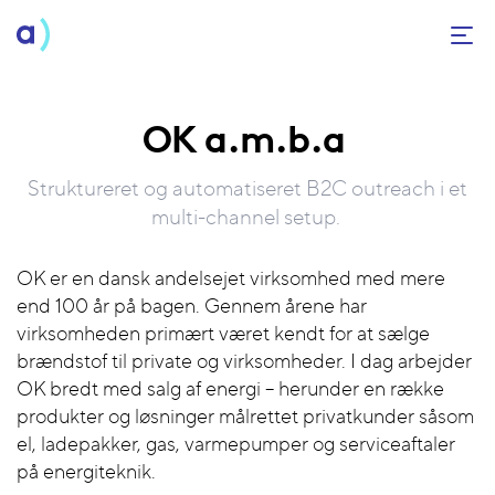
OK a.m.b.a
Struktureret og automatiseret B2C outreach i et
multi-channel setup.
OK er en dansk andelsejet virksomhed med mere
end 100 år på bagen. Gennem årene har
virksomheden primært været kendt for at sælge
brændstof til private og virksomheder. I dag arbejder
OK bredt med salg af energi – herunder en række
produkter og løsninger målrettet privatkunder såsom
el, ladepakker, gas, varmepumper og serviceaftaler
på energiteknik.