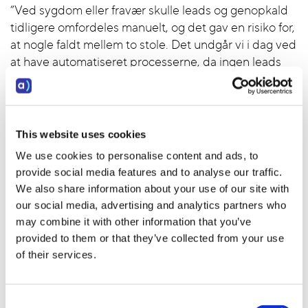
”Ved sygdom eller fravær skulle leads og genopkald
tidligere omfordeles manuelt, og det gav en risiko for,
at nogle faldt mellem to stole. Det undgår vi i dag ved
at have automatiseret processerne, da ingen leads
bliver glemt. En yderligere fordel er, at der ikke
opstår forsinkelser i opfølgningen på det enkelte
lead, og vi kan derfor også prioritere dem mere
korrekt.”
This website uses cookies
We use cookies to personalise content and ads, to
Struktureret kampagneopsætning
provide social media features and to analyse our traffic.
We also share information about your use of our site with
Med et stigende antal leadkanaler er behovet for en
our social media, advertising and analytics partners who
struktureret kampagneopsætning også vokset. Med
may combine it with other information that you’ve
mere end 40 leadkanaler kørende samtidigt –
provided to them or that they’ve collected from your use
herunder leadtrafik fra website, Facebook, affiliates,
of their services.
bilforhandlere og andre samarbejdspartnere – har
hver kanal sin egen kampagne i Adversus.
Consent