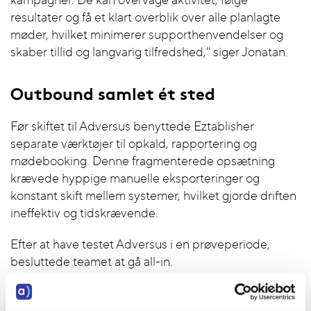
resultater og få et klart overblik over alle planlagte
møder, hvilket minimerer supporthenvendelser og
skaber tillid og langvarig tilfredshed," siger Jonatan.
Outbound samlet ét sted
Før skiftet til Adversus benyttede Eztablisher
separate værktøjer til opkald, rapportering og
mødebooking. Denne fragmenterede opsætning
krævede hyppige manuelle eksporteringer og
konstant skift mellem systemer, hvilket gjorde driften
ineffektiv og tidskrævende.
Efter at have testet Adversus i en prøveperiode,
besluttede teamet at gå all-in.
"Vi evaluerede flere dialer-platforme, men Adversus
skilte sig hurtigt ud takket være det intuitive