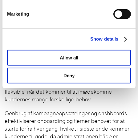
konsistens på tværs af alle teams. Dialer-interfacet
giver agenterne al den nødvendige information uden
Marketing
at skulle skifte vinduer, og realtidsdashboardene gør
det muligt for ledelsen at overvåge
kampagneperformance."
Show details
Skalerbart set-up
Allow all
Med nye kunder og kampagner, der løbende tilføjes,
er Eztablisher afhængig af både at kunne strømline
Deny
arbejdsprocesserne, men smatidig også kunne være
fleksible, når det kommer til at imødekomme
kundernes mange forskellige behov.
Genbrug af kampagneopsætninger og dashboards
effektiviserer onboarding og fjerner behovet for at
starte forfra hver gang, hvilket i sidste ende kommer
kunderne til gode, da administrationen både er