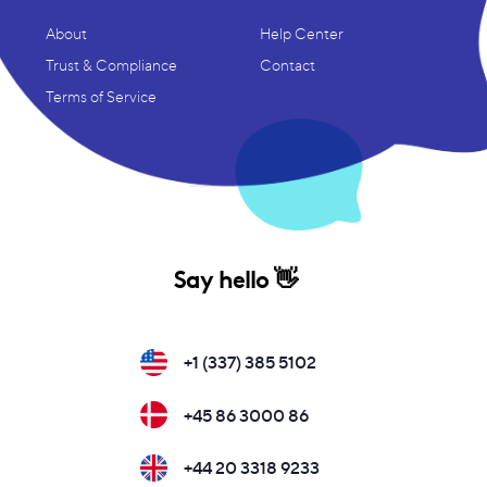
About
Help Center
Trust & Compliance
Contact
Terms of Service
Say hello 👋
+1 (337) 385 5102
+45 86 3000 86
+44 20 3318 9233