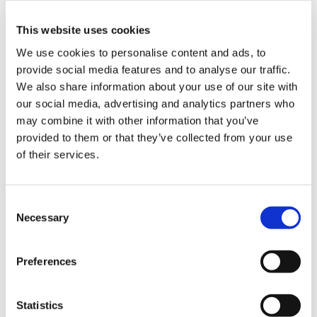
interface, den fleksible kampagneopsætning og de
This website uses cookies
stærke realtidsanalyser. Det, der virkelig imponerede
os, var graden af tilpasning – og hvor nemt det var at
We use cookies to personalise content and ads, to
strukturere kampagner, så de matchede både
provide social media features and to analyse our traffic.
kundens behov og vores interne arbejdsgange.
We also share information about your use of our site with
Kampagneværktøjet er fleksibelt nok til at
our social media, advertising and analytics partners who
may combine it with other information that you’ve
understøtte hver enkelt kunde, men struktureret nok
provided to them or that they’ve collected from your use
til, at vores agenter ikke skal lære alt forfra ved hver
of their services.
ny opsætning."
Med Adversus er hele outbound-processen – fra
Consent
opkald til konvertering – nu centraliseret i én
Necessary
Selection
platform.
"Alt, hvad vi har brug for, findes i én platform," siger
Preferences
Jonatan. "Opkald, mødebooking, opfølgning,
rapportering – endda fakturering. Den centralisering
Statistics
har hjulpet os med at reducere friktion og skabe