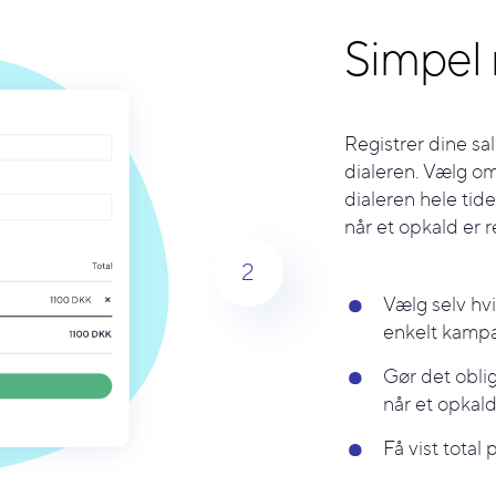
Simpel 
Registrer dine sal
dialeren. Vælg om
dialeren hele tide
når et opkald er 
2
Vælg selv hvi
enkelt kam
Gør det obli
når et opkald
Få vist total