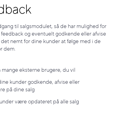
edback
gang til salgsmodulet, så de har mulighed for
feedback og eventuelt
godkende eller afvise
r det nemt for
dine kunder at følge med i de
for dem.
eså mange eksterne brugere, du vil
 dine kunder godkende, afvise eller
e på dine salg
under være opdateret på alle salg