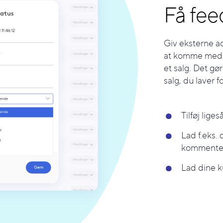
Få fe
Giv eksterne ad
at komme med 
et salg. Det gø
salg, du laver 
Tilføj lig
Lad f.eks.
kommenter
Lad dine k