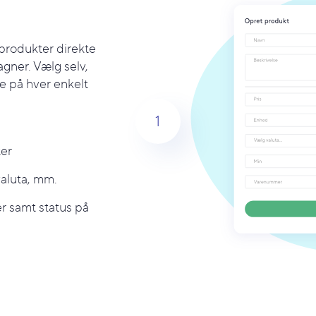
 produkter direkte
agner. Vælg selv,
ge på hver enkelt
1
ter
valuta, mm.
r samt status på