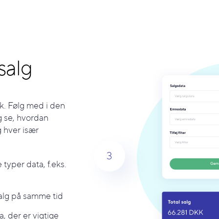
salg
ik. Følg med i den
g se, hvordan
g hver især
3
e typer data, f.eks.
salg på samme tid
, der er vigtige